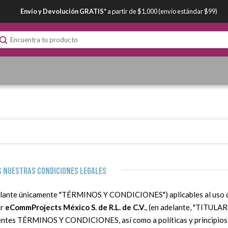
Envío y Devolución GRATIS*
a partir de $1,000 (envío estándar $99)
s nuestras condiciones legales
elante únicamente "TÉRMINOS Y CONDICIONES") aplicables al uso de l
ar
eCommProjects México S. de R.L. de C.V.
, (en adelante, "TITULAR
resentes TÉRMINOS Y CONDICIONES, así como a políticas y principios