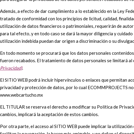
Además, a efecto de dar cumplimiento a lo establecido en la Ley Fe
tratado de conformidad con los principios de licitud, calidad, finali
utilización de datos financieros o patrimoniales, requerirán de auto
para tal efecto, y en todo caso se dará la mayor diligencia y cuidad
utilización indebida puedan dar origen a discriminación o su divulgaci
En todo momento se procurará que los datos personales contenidos en 
fueron recabados. El tratamiento de datos personales se limitará al c
Privacidad)
.
El SITIO WEB podrá incluir hipervínculos o enlaces que permitan acc
privacidad y protección de datos, por lo cual ECOMMPROJECTS no asu
www.webcartucho.mx
EL TITULAR se reserva el derecho a modificar su Política de Privaci
cambios, implicará la aceptación de estos cambios.
Por otra parte, el acceso al SITIO WEB puede implicar la utilizació
facilitan la navegación, la hacen más amigable, y no dañan el dispo