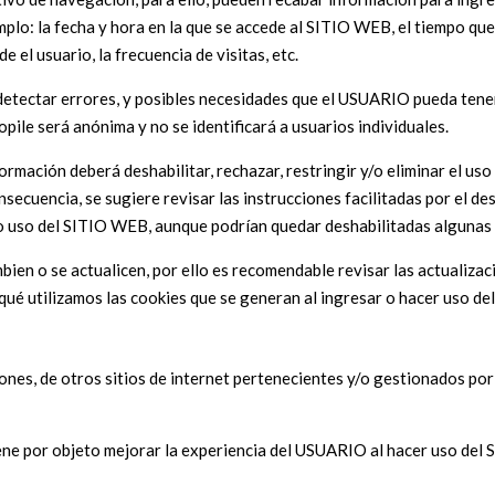
o: la fecha y hora en la que se accede al SITIO WEB, el tiempo que s
e el usuario, la frecuencia de visitas, etc.
detectar errores, y posibles necesidades que el USUARIO pueda tener
pile será anónima y no se identificará a usuarios individuales.
rmación deberá deshabilitar, rechazar, restringir y/o eliminar el us
nsecuencia, se sugiere revisar las instrucciones facilitadas por el d
o uso del SITIO WEB, aunque podrían quedar deshabilitadas algunas 
 cambien o se actualicen, por ello es recomendable revisar las actu
ué utilizamos las cookies que se generan al ingresar o hacer uso d
ones, de otros sitios de internet pertenecientes y/o gestionados po
 tiene por objeto mejorar la experiencia del USUARIO al hacer uso de