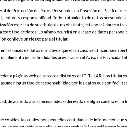
deral de Protección de Datos Personales en Posesión de Particulare
dad, lealtad, y responsabilidad. Todo tratamiento de datos personales 
rización expresa de sus titulares, no obstante, esta podrá darse a t
o a este tipo de datos. Lo mismo ocurrirá en el caso de datos persona
ón conlleve un riesgo para el titular.
las bases de datos o archivos que en su caso se utilicen, sean perti
umplimiento de las finalidades previstas en el Aviso de Privacidad el
eder a páginas web de terceros distintos del TITULAR. Los titulares 
me ningún tipo de responsabilidad por los datos que son facilitado
dad, de acuerdo a sus necesidades o derivado de algún cambio en la l
n de cookies, las cuales, son pequeñas cantidades de información que
sitivo de navegación, para ello, pueden recabar información para ing