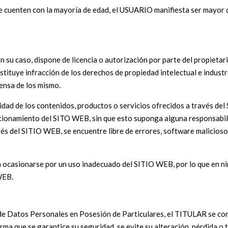
 cuenten con la mayoría de edad, el USUARIO manifiesta ser mayor de
n su caso, dispone de licencia o autorización por parte del propietar
tituye infracción de los derechos de propiedad intelectual e industri
fensa de los mismo.
idad de los contenidos, productos o servicios ofrecidos a través de
ncionamiento del SITO WEB, sin que esto suponga alguna responsabili
és del SITIO WEB, se encuentre libre de errores, software malicioso
casionarse por un uso inadecuado del SITIO WEB, por lo que en ning
 WEB.
 de Datos Personales en Posesión de Particulares, el TITULAR se co
rma que se garantice su seguridad, se evite su alteración, pérdida o