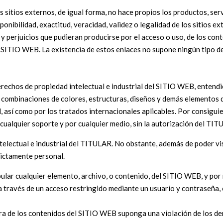
sitios externos, de igual forma, no hace propios los productos, servi
sponibilidad, exactitud, veracidad, validez o legalidad de los sitios 
perjuicios que pudieran producirse por el acceso o uso, de los conte
SITIO WEB. La existencia de estos enlaces no supone ningún tipo de 
derechos de propiedad intelectual e industrial del SITIO WEB, entend
, combinaciones de colores, estructuras, diseños y demás elementos q
l, así como por los tratados internacionales aplicables. Por consigui
cualquier soporte y por cualquier medio, sin la autorización del TIT
lectual e industrial del TITULAR. No obstante, además de poder vis
rictamente personal.
pular cualquier elemento, archivo, o contenido, del SITIO WEB, y por
a través de un acceso restringido mediante un usuario y contraseña, 
a de los contenidos del SITIO WEB suponga una violación de los dere