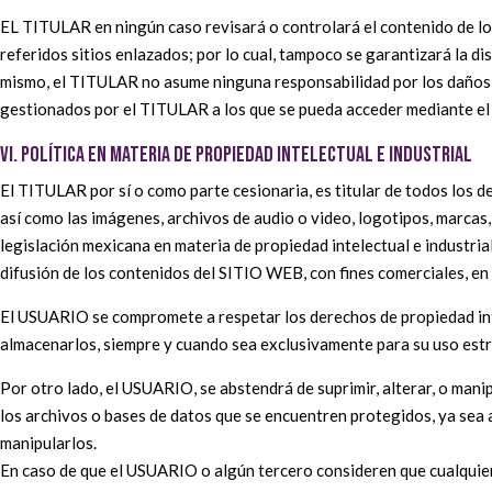
EL TITULAR en ningún caso revisará o controlará el contenido de los 
referidos sitios enlazados; por lo cual, tampoco se garantizará la di
mismo, el TITULAR no asume ninguna responsabilidad por los daños y 
gestionados por el TITULAR a los que se pueda acceder mediante el 
VI. POLÍTICA EN MATERIA DE PROPIEDAD INTELECTUAL E INDUSTRIAL
El TITULAR por sí o como parte cesionaria, es titular de todos los 
así como las imágenes, archivos de audio o video, logotipos, marcas
legislación mexicana en materia de propiedad intelectual e industria
difusión de los contenidos del SITIO WEB, con fines comerciales, en 
El USUARIO se compromete a respetar los derechos de propiedad inte
almacenarlos, siempre y cuando sea exclusivamente para su uso est
Por otro lado, el USUARIO, se abstendrá de suprimir, alterar, o mani
los archivos o bases de datos que se encuentren protegidos, ya sea 
manipularlos.
En caso de que el USUARIO o algún tercero consideren que cualquier