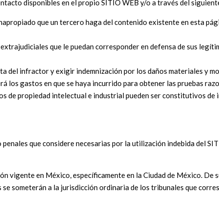
ntacto disponibles en el propio SITIO WEB y/o a través del siguie
napropiado que un tercero haga del contenido existente en esta pág
o extrajudiciales que le puedan corresponder en defensa de sus legít
ícita del infractor y exigir indemnización por los daños materiales y
 los gastos en que se haya incurrido para obtener las pruebas razon
hos de propiedad intelectual e industrial pueden ser constitutivos d
o penales que considere necesarias por la utilización indebida del SI
ón vigente en México, específicamente en la Ciudad de México. De sur
someterán a la jurisdicción ordinaria de los tribunales que corres