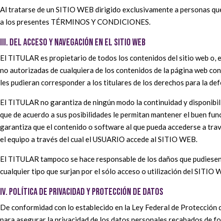
Al tratarse de un SITIO WEB dirigido exclusivamente a personas que
a los presentes TÉRMINOS Y CONDICIONES.
III. DEL ACCESO Y NAVEGACIÓN EN EL SITIO WEB
El TITULAR es propietario de todos los contenidos del sitio web o, e
no autorizadas de cualquiera de los contenidos de la página web cons
les pudieran corresponder a los titulares de los derechos para la de
El TITULAR no garantiza de ningún modo la continuidad y disponibil
que de acuerdo a sus posibilidades le permitan mantener el buen fu
garantiza que el contenido o software al que pueda accederse a trav
el equipo a través del cual el USUARIO accede al SITIO WEB.
El TITULAR tampoco se hace responsable de los daños que pudiesen o
cualquier tipo que surjan por el sólo acceso o utilización del SITIO
IV. POLÍTICA DE PRIVACIDAD Y PROTECCIÓN DE DATOS
De conformidad con lo establecido en la Ley Federal de Protección
para asegurar la privacidad de los datos personales recabados de fo