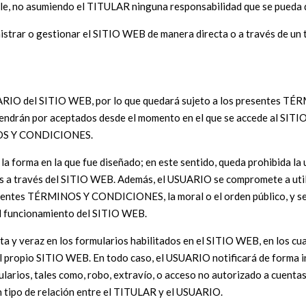
able, no asumiendo el TITULAR ninguna responsabilidad que se pueda d
rar o gestionar el SITIO WEB de manera directa o a través de un ter
SUARIO del SITIO WEB, por lo que quedará sujeto a los presentes T
 se tendrán por aceptados desde el momento en el que se accede al SI
MINOS Y CONDICIONES.
 forma en la que fue diseñado; en este sentido, queda prohibida la u
s a través del SITIO WEB. Además, el USUARIO se compromete a utiliz
resentes TÉRMINOS Y CONDICIONES, la moral o el orden público, y se
el funcionamiento del SITIO WEB.
ta y veraz en los formularios habilitados en el SITIO WEB, en los cu
 el propio SITIO WEB. En todo caso, el USUARIO notificará de forma
larios, tales como, robo, extravío, o acceso no autorizado a cuentas 
n tipo de relación entre el TITULAR y el USUARIO.