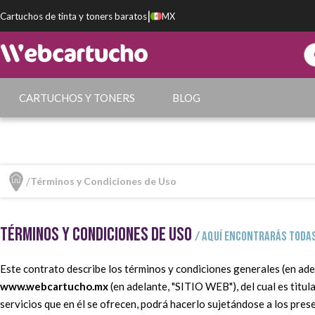
|
Cartuchos de tinta y toners baratos
MX
CARTUCHOS Y TONERS
BLOG
Términos y Condiciones de Uso
TÉRMINOS Y CONDICIONES DE USO
/ Aquí encontrarás toda
Este contrato describe los términos y condiciones generales (en ad
www.webcartucho.mx
(en adelante, "SITIO WEB"), del cual es titul
servicios que en él se ofrecen, podrá hacerlo sujetándose a los p