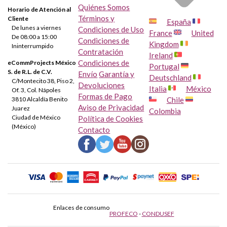
Quiénes Somos
Horario de Atención al
Términos y
Cliente
España
De lunes a viernes
Condiciones de Uso
France
United
De 08:00 a 15:00
Condiciones de
Kingdom
Ininterrumpido
Contratación
Ireland
Condiciones de
eCommProjects México
Portugal
S. de R.L. de C.V.
Envío
Garantía y
Deutschland
C/Montecito 38, Piso 2,
Devoluciones
Italia
México
Of. 3, Col. Nápoles
Formas de Pago
Chile
3810 Alcaldía Benito
Aviso de Privacidad
Juarez
Colombia
Ciudad de México
Política de Cookies
(México)
Contacto
Enlaces de consumo
PROFECO
-
CONDUSEF