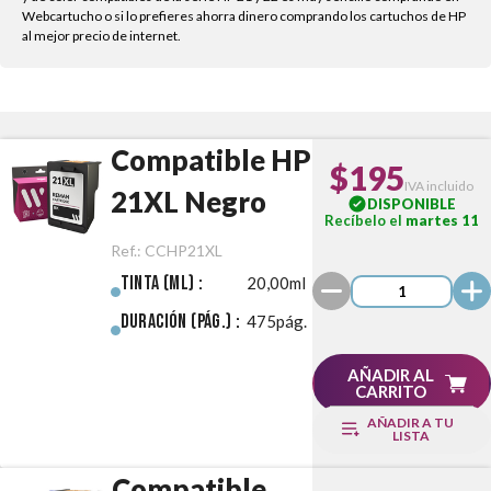
Webcartucho o si lo prefieres ahorra dinero comprando los cartuchos de HP
al mejor precio de internet.
Compatible HP
$195
IVA incluido
21XL Negro
DISPONIBLE
Recíbelo el
martes 11
Ref.:
CCHP21XL
Tinta (ml) :
20,00ml
Duración (pág.) :
475pág.
AÑADIR AL
CARRITO
AÑADIR A TU
LISTA
Compatible