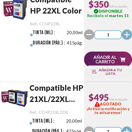
$350
IVA incluido
HP 22XL Color
DISPONIBLE
Recíbelo el
martes 11
Ref.:
CCHP22XL
Tinta (ml) :
20,00ml
Duración (pág.) :
415pág.
AÑADIR AL
CARRITO
AÑADIR A TU
LISTA
Compatible HP
$495
21XL/22XL
IVA incluido
AGOTADO
Negro/Color
¡Activa la notificación y
Ref.:
CCHP21XL22XL
te avisaremos!
Pack
Tinta (ml) :
20,00ml
Duración (pág.) :
475pág.