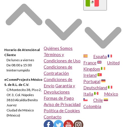
Quiénes Somos
Horario de Atención al
Términos y
Cliente
España
De lunes a viernes
Condiciones de Uso
France
United
De 08:00 a 15:00
Condiciones de
Kingdom
Ininterrumpido
Contratación
Ireland
Condiciones de
eCommProjects México
Portugal
S. de R.L. de C.V.
Envío
Garantía y
Deutschland
C/Montecito 38, Piso 2,
Devoluciones
Italia
México
Of. 3, Col. Nápoles
Formas de Pago
Chile
3810 Alcaldía Benito
Aviso de Privacidad
Juarez
Colombia
Ciudad de México
Política de Cookies
(México)
Contacto