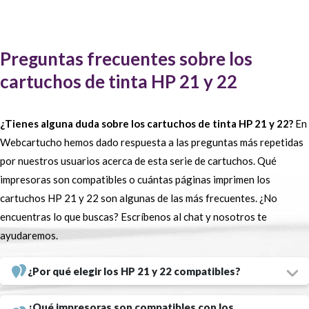
Compra los cartuchos HP 21 y 22 para tu impresora en
Webcartucho
Preguntas frecuentes sobre los
En Webcartucho podrás comprar los
cartuchos HP 21 y 22 al mejor
cartuchos de tinta HP 21 y 22
precio online.
¿Prefieres la versión original o la compatible?, ¿el
formato estándar o de alta capacidad? En nuestra tienda de tinta
¿Tienes alguna duda sobre los cartuchos de tinta HP 21 y 22?
En
online tenemos a tu disposición todas las opciones para satisfacer
Webcartucho hemos dado respuesta a las preguntas más repetidas
las distintas necesidades de cada uno de nuestros clientes. Ten en
por nuestros usuarios acerca de esta serie de cartuchos. Qué
cuenta que
la diferencia de precios entre los cartuchos HP 21/22
impresoras son compatibles o cuántas páginas imprimen los
compatibles y originales es bastante importante.
Si no quieres
cartuchos HP 21 y 22 son algunas de las más frecuentes. ¿No
destinar una gran cantidad de dinero a los consumibles para tu
encuentras lo que buscas? Escríbenos al chat y nosotros te
impresora,
te recomendamos los cartuchos HP 21 y 22 genéricos,
ayudaremos.
cartuchos que no son elaborados por el propio fabricante de la
¿Por qué elegir los HP 21 y 22 compatibles?
impresora, motivo por el que son más baratos.
HP 21 y 22 compatibles: la mejor relación calidad-precio
¿Qué impresoras son compatibles con los