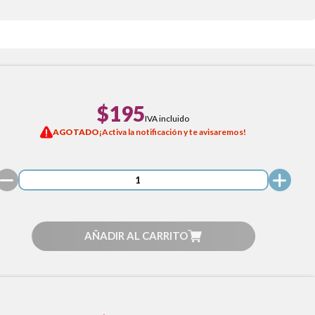
$195
IVA incluido
AGOTADO
¡Activa la notificación y te avisaremos!
AÑADIR AL CARRITO