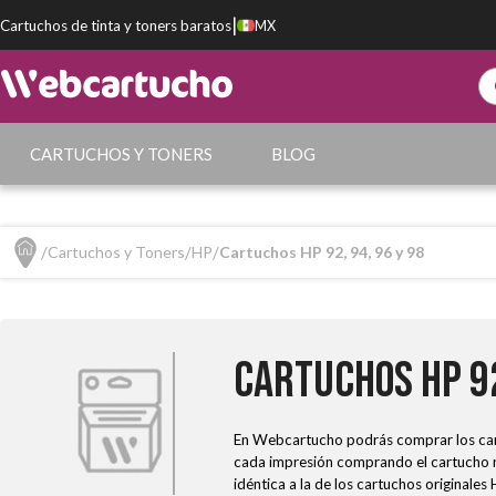
|
Cartuchos de tinta y toners baratos
MX
CARTUCHOS Y TONERS
BLOG
Cartuchos y Toners
HP
Cartuchos HP 92, 94, 96 y 98
Cartuchos HP 92
En Webcartucho podrás comprar los cart
cada impresión comprando el cartucho ne
idéntica a la de los cartuchos originales