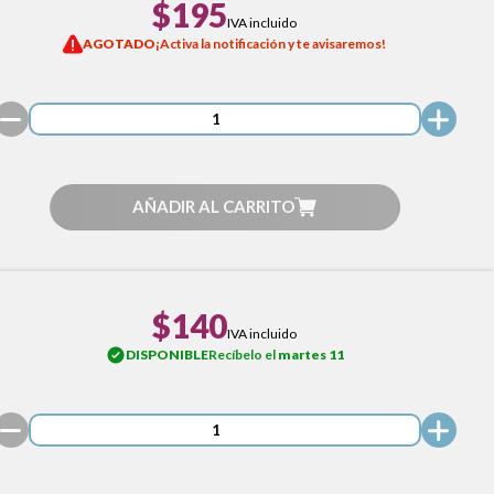
$195
IVA incluido
AGOTADO
¡Activa la notificación y te avisaremos!
AÑADIR AL CARRITO
$140
IVA incluido
DISPONIBLE
Recíbelo el
martes 11