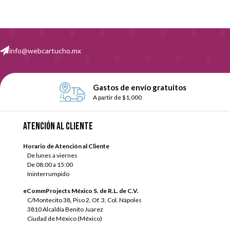
info@webcartucho.mx
Gastos de envío gratuitos
A partir de $1,000
Atención al cliente
Horario de Atención al Cliente
De lunes a viernes
De 08:00 a 15:00
Ininterrumpido
eCommProjects México S. de R.L. de C.V.
C/Montecito 38, Piso 2, Of. 3, Col. Nápoles
3810 Alcaldía Benito Juarez
Ciudad de México (México)