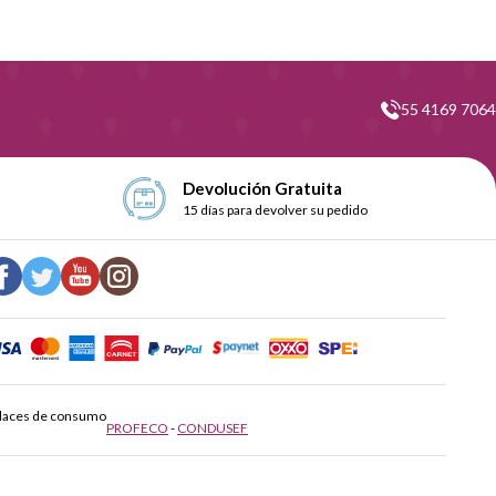
55 4169 7064
Devolución Gratuita
15 días para devolver su pedido
laces de consumo
PROFECO
-
CONDUSEF