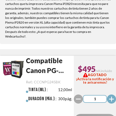
cartuchos que tu impresora Canon Pixma iP2820 necesita para que no pare
nunca de imprimir. Todos nuestros cartuchos de tinta tienen 2 años de
garantía, además, nuestros compatibles tienen la misma calidad que tienen
los originales, también puedes comprar los cartuchos de tinta para tu Canon
Pixma iP2820 en versión XL (alta capacidad) que contienen más tinta que los
cartuchos normales y su uso no interfiere en la garantía de tu impresora.
Después de todo esto: ¿A qué esperas para hacer tu compra en
Webcartucho?.
Compatible
$495
Canon PG-
IVA incluido
AGOTADO
245XL Negro
¡Activa la notificación y
Ref.:
CCCNPG245BK
te avisaremos!
Tinta (ml) :
12,00ml
Duración (pág.) :
300pág.