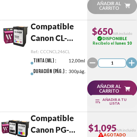
AÑADIR AL
CARRITO
Compatible
$650
IVA incluido
Canon CL-
DISPONIBLE
Recíbelo el
lunes 10
246XL Color
Ref.:
CCCNCL246CL
Tinta (ml) :
12,00ml
Duración (pág.) :
300pág.
AÑADIR AL
CARRITO
AÑADIR A TU
LISTA
Compatible
$1,095
Canon PG-
IVA incluido
AGOTADO