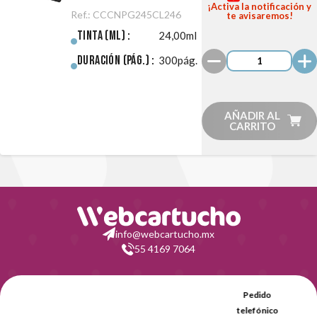
245XL/CL-
¡Activa la notificación y
Ref.:
CCCNPG245CL246
te avisaremos!
246XL
Tinta (ml) :
24,00ml
Negro/Color
Duración (pág.) :
300pág.
Pack
AÑADIR AL
CARRITO
info@webcartucho.mx
55 4169 7064