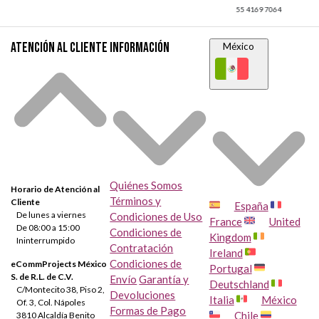
Atención al cliente
Información
México
Quiénes Somos
Horario de Atención al
Términos y
Cliente
España
De lunes a viernes
Condiciones de Uso
France
United
De 08:00 a 15:00
Condiciones de
Kingdom
Ininterrumpido
Contratación
Ireland
Condiciones de
eCommProjects México
Portugal
S. de R.L. de C.V.
Envío
Garantía y
Deutschland
C/Montecito 38, Piso 2,
Devoluciones
Italia
México
Of. 3, Col. Nápoles
Formas de Pago
Chile
3810 Alcaldía Benito