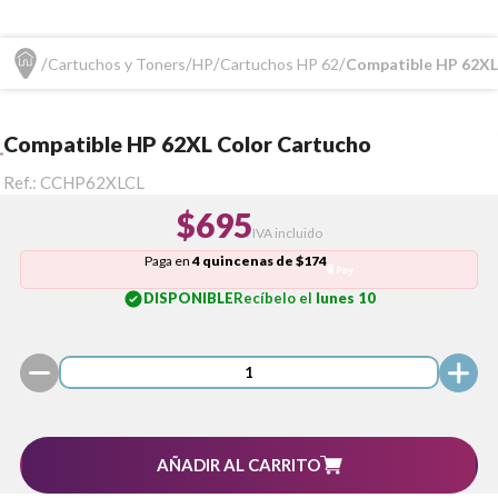
Cartuchos y Toners
HP
Cartuchos HP 62
Compatible HP 62XL
Compatible HP 62XL Color Cartucho
Ref.:
CCHP62XLCL
$695
IVA incluido
Paga en
4 quincenas de $174
DISPONIBLE
Recíbelo el
lunes 10
AÑADIR AL CARRITO