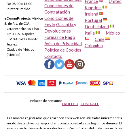
France
United
De 08:00 a 15:00
Condiciones de
Kingdom
Ininterrumpido
Contratación
Ireland
Condiciones de
eCommProjects México
Portugal
S. de R.L. de C.V.
Envío
Garantía y
Deutschland
C/Montecito 38, Piso 2,
Devoluciones
Italia
México
Of. 3, Col. Nápoles
Formas de Pago
Chile
3810 Alcaldía Benito
Aviso de Privacidad
Juarez
Colombia
Ciudad de México
Política de Cookies
(México)
Contacto
Enlaces de consumo
PROFECO
-
CONDUSEF
Las marcas registradas que aparecen en la web son utilizadas únicamente a
modo descriptivo correspondiendo su propiedad a sus legítimos dueños. El
uso correcto de nuestros productos no afectará a la calidad de impresión ni