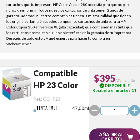
cartuchos que tu impresora HP Color Copier 280 necesita para que no pare
nunca de imprimir. Todos nuestros cartuchos de tinta tienen 2 años de
garantía, además, nuestros compatibles tienen la misma calidad que tienen
los originales, también puedes comprar los cartuchos de tinta para tu HP
Color Copier 280 en versión XL (alta capacidad) que contienen más tinta que
los cartuchos normales y su uso no interfiere en la garantía de tu impresora.
Después de todo esto: ¿A qué esperas para hacer tu compra en
Webcartucho?.
Compatible
$395
IVA incluido
HP 23 Color
DISPONIBLE
Recíbelo el
martes 11
Ref.:
CCHP23
Tinta (ml) :
47,00ml
AÑADIR AL
CARRITO