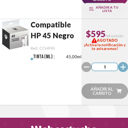
AÑADIR A TU
LISTA
Compatible
$595
HP 45 Negro
IVA incluido
AGOTADO
¡Activa la notificación y
Ref.:
CCHP45
te avisaremos!
Tinta (ml) :
45,00ml
AÑADIR AL
CARRITO