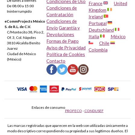
De lunes a viernes
Condiciones de Uso
France
United
De 08:00 a 15:00
Condiciones de
Kingdom
Ininterrumpido
Contratación
Ireland
Condiciones de
eCommProjects México
Portugal
S. de R.L. de C.V.
Envío
Garantía y
Deutschland
C/Montecito 38, Piso 2,
Devoluciones
Italia
México
Of. 3, Col. Nápoles
Formas de Pago
Chile
3810 Alcaldía Benito
Aviso de Privacidad
Juarez
Colombia
Ciudad de México
Política de Cookies
(México)
Contacto
Enlaces de consumo
PROFECO
-
CONDUSEF
Las marcas registradas que aparecen en la web son utilizadas únicamente a
modo descriptivo correspondiendo su propiedad a sus legítimos dueños. El