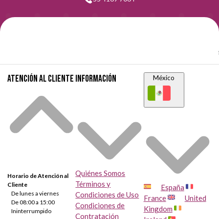
Atención al cliente
Información
México
Quiénes Somos
Horario de Atención al
Términos y
Cliente
España
De lunes a viernes
Condiciones de Uso
France
United
De 08:00 a 15:00
Condiciones de
Kingdom
Ininterrumpido
Contratación