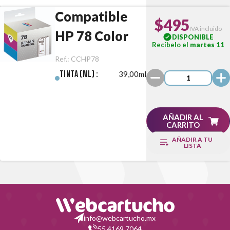
Compatible
$495
IVA incluido
HP 78 Color
DISPONIBLE
Recíbelo el
martes 11
Ref.:
CCHP78
Tinta (ml) :
39,00ml
AÑADIR AL
CARRITO
AÑADIR A TU
LISTA
info@webcartucho.mx
55 4169 7064