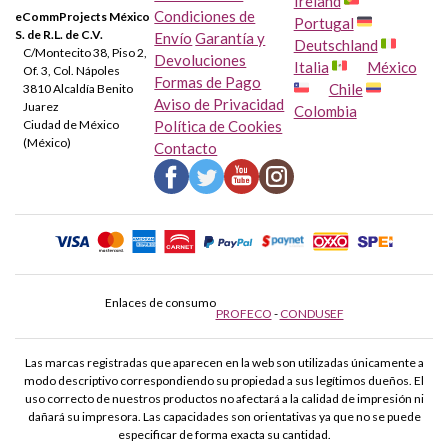
Ireland
Condiciones de
eCommProjects México
Portugal
S. de R.L. de C.V.
Envío
Garantía y
Deutschland
C/Montecito 38, Piso 2,
Devoluciones
Italia
México
Of. 3, Col. Nápoles
Formas de Pago
Chile
3810 Alcaldía Benito
Aviso de Privacidad
Juarez
Colombia
Ciudad de México
Política de Cookies
(México)
Contacto
Enlaces de consumo
PROFECO
-
CONDUSEF
Las marcas registradas que aparecen en la web son utilizadas únicamente a
modo descriptivo correspondiendo su propiedad a sus legítimos dueños. El
uso correcto de nuestros productos no afectará a la calidad de impresión ni
dañará su impresora. Las capacidades son orientativas ya que no se puede
especificar de forma exacta su cantidad.