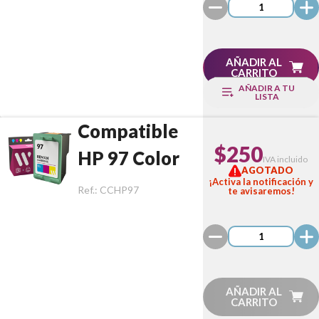
AÑADIR AL
CARRITO
AÑADIR A TU
LISTA
Compatible
$250
HP 97 Color
IVA incluido
AGOTADO
¡Activa la notificación y
Ref.:
CCHP97
te avisaremos!
AÑADIR AL
CARRITO