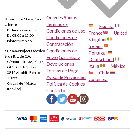
Quiénes Somos
Horario de Atención al
Términos y
Cliente
España
De lunes a viernes
Condiciones de Uso
France
United
De 08:00 a 15:00
Condiciones de
Kingdom
Ininterrumpido
Contratación
Ireland
Condiciones de
eCommProjects México
Portugal
S. de R.L. de C.V.
Envío
Garantía y
Deutschland
C/Montecito 38, Piso 2,
Devoluciones
Italia
México
Of. 3, Col. Nápoles
Formas de Pago
Chile
3810 Alcaldía Benito
Aviso de Privacidad
Juarez
Colombia
Ciudad de México
Política de Cookies
(México)
Contacto