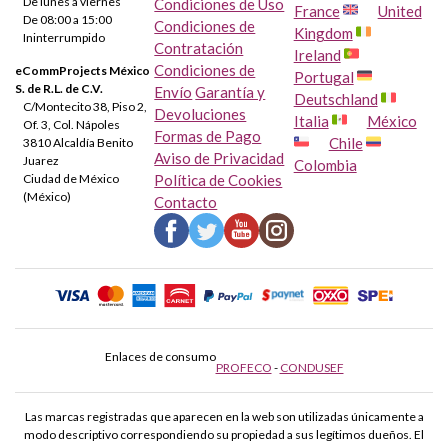
De lunes a viernes
Condiciones de Uso
France
United
De 08:00 a 15:00
Condiciones de
Kingdom
Ininterrumpido
Contratación
Ireland
Condiciones de
eCommProjects México
Portugal
S. de R.L. de C.V.
Envío
Garantía y
Deutschland
C/Montecito 38, Piso 2,
Devoluciones
Italia
México
Of. 3, Col. Nápoles
Formas de Pago
Chile
3810 Alcaldía Benito
Aviso de Privacidad
Juarez
Colombia
Ciudad de México
Política de Cookies
(México)
Contacto
Enlaces de consumo
PROFECO
-
CONDUSEF
Las marcas registradas que aparecen en la web son utilizadas únicamente a
modo descriptivo correspondiendo su propiedad a sus legítimos dueños. El