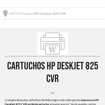
HP
HP Deskjet
HP Deskjet 825 CVR
Cartuchos HP Deskjet 825
CVR
¡Compra ahora los cartuchos de tinta negro o de color para tu
impresora HP
Deskjet 825 CVR
en Webcartucho
al mejor precio!. No te quedes sin los