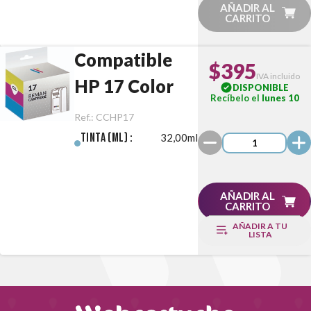
AÑADIR AL
CARRITO
Compatible
$395
IVA incluido
HP 17 Color
DISPONIBLE
Recíbelo el
lunes 10
Ref.:
CCHP17
Tinta (ml) :
32,00ml
AÑADIR AL
CARRITO
AÑADIR A TU
LISTA