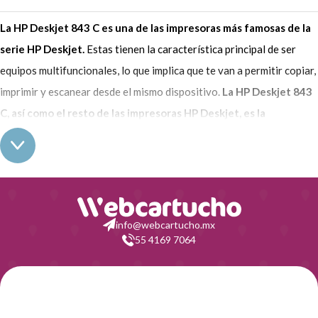
La HP Deskjet 843 C es una de las impresoras más famosas de la
serie HP Deskjet.
Estas tienen la característica principal de ser
equipos multifuncionales, lo que implica que te van a permitir copiar,
imprimir y escanear desde el mismo dispositivo.
La HP Deskjet 843
C, así como el resto de las impresoras HP Deskjet, es la
alternativa ideal para usuarios que no tienen experiencia en
este ámbito y van a usar una impresora por primera vez.
Es simple
y muy intuitiva, por lo que cualquier persona puede utilizarla sin
necesidad de ayuda. En cuanto al resto de sus características, esta
impresora es compacta, pequeña, tiene un diseño muy cuidado y
info@webcartucho.mx
55 4169 7064
cuenta con un precio super económico.
La impresora HP Deskjet 843 C funciona con tecnología de
inyección de tinta, por lo que los consumibles que lleva son los
tradicionales cartuchos de tinta líquida,
2 para ser más