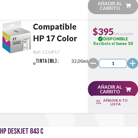
AÑADIR AL
CARRITO
Compatible
$395
IVA incluido
HP 17 Color
DISPONIBLE
Recíbelo el
lunes 10
Ref.:
CCHP17
Tinta (ml) :
32,00ml
AÑADIR AL
CARRITO
AÑADIR A TU
LISTA
HP DESKJET 843 C