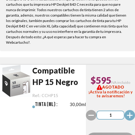
cartuchos que tu impresora HP Deskjet 843 C necesita para que no pare
nunca de imprimir. Todos nuestros cartuchos de tinta tienen 2 años de
garantía, además, nuestros compatibles tienen la misma calidad que tienen
los originales, también puedes comprar los cartuchos de tinta para tu HP
Deskjet 843 C en versión XL (alta capacidad) que contienen más tinta que los
cartuchos normales y su uso no interfiere en la garantía de tu impresora.
Después de todo esto: ¿A qué esperas para hacer tu compra en
Webcartucho?.
Compatible
$595
HP 15 Negro
IVA incluido
AGOTADO
¡Activa la notificación y
Ref.:
CCHP15
te avisaremos!
Tinta (ml) :
30,00ml