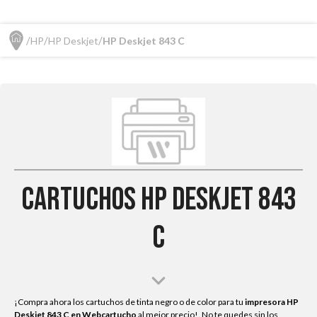
HP
HP Deskjet
HP Deskjet 843 C
Cartuchos HP Deskjet 843
C
¡Compra ahora los cartuchos de tinta negro o de color para tu
impresora HP
Deskjet 843 C
en Webcartucho
al mejor precio!. No te quedes sin los