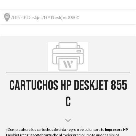
HP
HP Deskjet
HP Deskjet 855 C
Cartuchos HP Deskjet 855
C
¡Compra ahora los cartuchos de tinta negro o de color para tu
impresora HP
Deskjet 855 C
en Webcartucho
al mejor precio!. No te quedes sin los