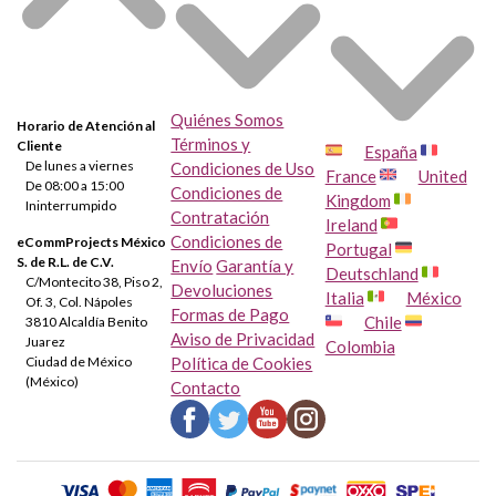
Quiénes Somos
Horario de Atención al
Términos y
Cliente
España
De lunes a viernes
Condiciones de Uso
France
United
De 08:00 a 15:00
Condiciones de
Kingdom
Ininterrumpido
Contratación
Ireland
Condiciones de
eCommProjects México
Portugal
S. de R.L. de C.V.
Envío
Garantía y
Deutschland
C/Montecito 38, Piso 2,
Devoluciones
Italia
México
Of. 3, Col. Nápoles
Formas de Pago
Chile
3810 Alcaldía Benito
Aviso de Privacidad
Juarez
Colombia
Ciudad de México
Política de Cookies
(México)
Contacto