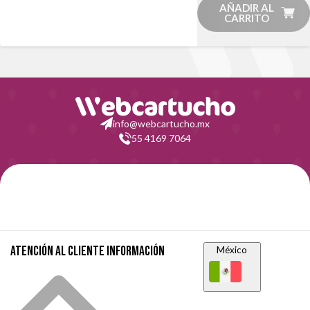
AÑADIR AL
CARRITO
info@webcartucho.mx
55 4169 7064
Atención al cliente
Información
México