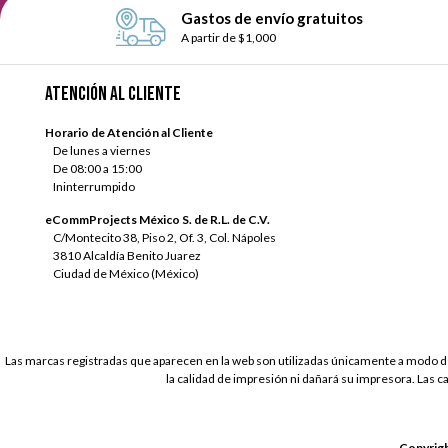
Gastos de envío gratuitos
A partir de $1,000
Atención al cliente
Horario de Atención al Cliente
De lunes a viernes
De 08:00 a 15:00
Ininterrumpido
eCommProjects México S. de R.L. de C.V.
C/Montecito 38, Piso 2, Of. 3, Col. Nápoles
3810 Alcaldía Benito Juarez
Ciudad de México (México)
Las marcas registradas que aparecen en la web son utilizadas únicamente a modo de
la calidad de impresión ni dañará su impresora. Las c
Copyrigh