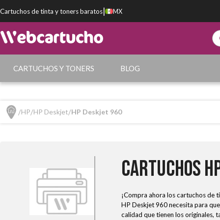
|
Cartuchos de tinta y toners baratos
MX
CARTUCHOS Y TONERS
BLOG
HP
HP Deskjet
HP Deskjet 960
Cartuchos HP
¡Compra ahora los cartuchos de ti
HP Deskjet 960 necesita para que 
calidad que tienen los originales,