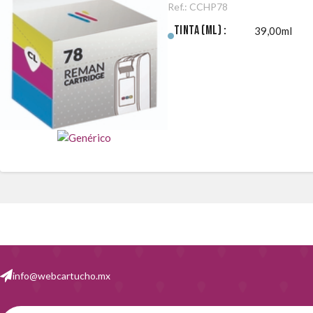
Ref.:
CCHP78
Tinta (ml) :
39,00ml
info@webcartucho.mx