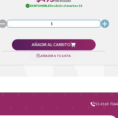
IVA incluido
DISPONIBLE
Recíbelo el
martes 11
AÑADIR AL CARRITO
AÑADIR A TU LISTA
55 4169 7064