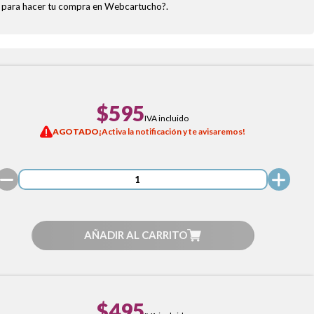
as para hacer tu compra en Webcartucho?.
$595
IVA incluido
AGOTADO
¡Activa la notificación y te avisaremos!
AÑADIR AL CARRITO
$495