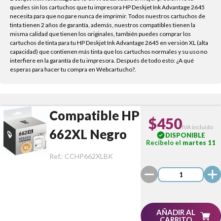
quedes sin los cartuchos que tu impresora HP Deskjet Ink Advantage 2645
necesita para que no pare nunca de imprimir. Todos nuestros cartuchos de
tinta tienen 2 años de garantía, además, nuestros compatibles tienen la
misma calidad que tienen los originales, también puedes comprar los
cartuchos de tinta para tu HP Deskjet Ink Advantage 2645 en versión XL (alta
capacidad) que contienen más tinta que los cartuchos normales y su uso no
interfiere en la garantía de tu impresora. Después de todo esto: ¿A qué
esperas para hacer tu compra en Webcartucho?.
Compatible HP
$450
IVA incluido
662XL Negro
DISPONIBLE
Recíbelo el
martes 11
Ref.:
CCHP662XLBK
AÑADIR AL
CARRITO