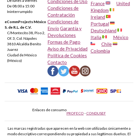
De lunes a viernes
Condiciones de Uso
France
United
De 08:00 a 15:00
Condiciones de
Kingdom
Ininterrumpido
Contratación
Ireland
Condiciones de
eCommProjects México
Portugal
S. de R.L. de C.V.
Envío
Garantía y
Deutschland
C/Montecito 38, Piso 2,
Devoluciones
Italia
México
Of. 3, Col. Nápoles
Formas de Pago
Chile
3810 Alcaldía Benito
Aviso de Privacidad
Juarez
Colombia
Ciudad de México
Política de Cookies
(México)
Contacto
Enlaces de consumo
PROFECO
-
CONDUSEF
Las marcas registradas que aparecen en la web son utilizadas únicamente a
modo descriptivo correspondiendo su propiedad a sus legítimos dueños. El