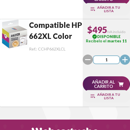
AÑADIR A TU
LISTA
Compatible HP
$495
IVA incluido
662XL Color
DISPONIBLE
Recíbelo el
martes 11
Ref.:
CCHP662XLCL
AÑADIR AL
CARRITO
AÑADIR A TU
LISTA