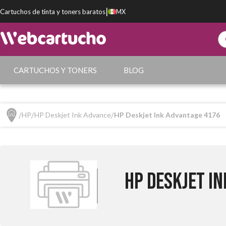
|
Cartuchos de tinta y toners baratos
MX
CARTUCHOS Y TONERS
BLOG
HP
HP Deskjet Ink Advance
HP Deskjet Ink Advantage 4176
HP Deskjet I