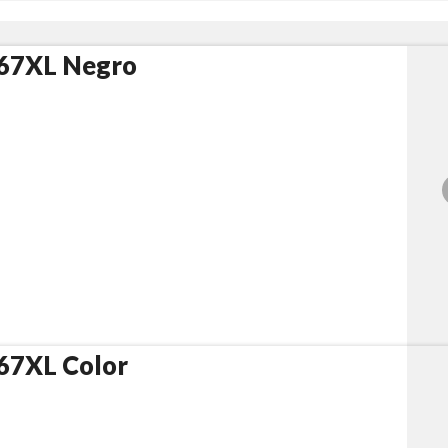
67XL Negro
67XL Color