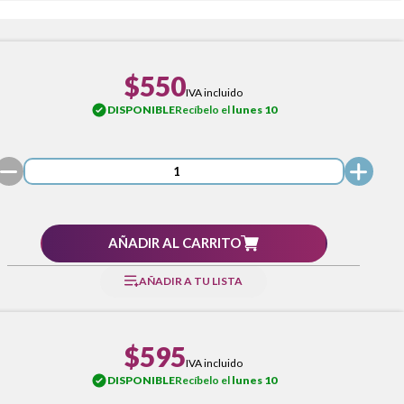
$550
IVA incluido
DISPONIBLE
Recíbelo el
lunes 10
AÑADIR AL CARRITO
AÑADIR A TU LISTA
$595
IVA incluido
DISPONIBLE
Recíbelo el
lunes 10