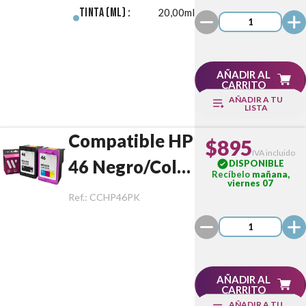
Tinta (ml) :
20,00ml
AÑADIR AL
CARRITO
AÑADIR A TU
LISTA
Compatible HP
$895
IVA incluido
46 Negro/Color
DISPONIBLE
Recíbelo
mañana,
viernes 07
Pack
Ref.:
CCHP46PK
AÑADIR AL
CARRITO
AÑADIR A TU