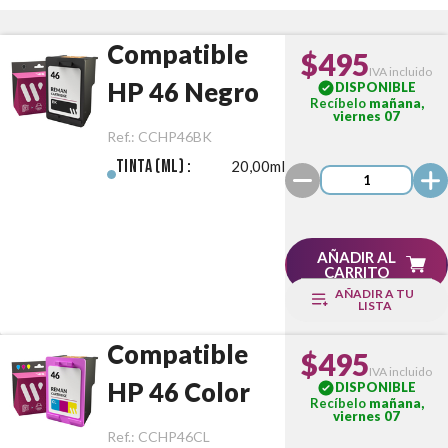
Compatible
$495
IVA incluido
HP 46 Negro
DISPONIBLE
Recíbelo
mañana,
viernes 07
Ref.:
CCHP46BK
Tinta (ml) :
20,00ml
AÑADIR AL
CARRITO
AÑADIR A TU
LISTA
Compatible
$495
IVA incluido
HP 46 Color
DISPONIBLE
Recíbelo
mañana,
viernes 07
Ref.:
CCHP46CL