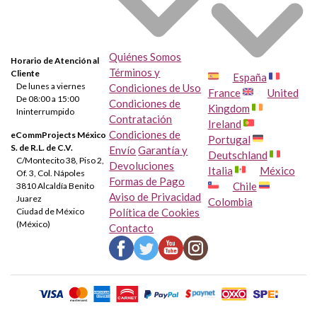
Quiénes Somos
Horario de Atención al
Términos y
Cliente
España
De lunes a viernes
Condiciones de Uso
France
United
De 08:00 a 15:00
Condiciones de
Kingdom
Ininterrumpido
Contratación
Ireland
Condiciones de
eCommProjects México
Portugal
S. de R.L. de C.V.
Envío
Garantía y
Deutschland
C/Montecito 38, Piso 2,
Devoluciones
Italia
México
Of. 3, Col. Nápoles
Formas de Pago
Chile
3810 Alcaldía Benito
Aviso de Privacidad
Juarez
Colombia
Ciudad de México
Política de Cookies
(México)
Contacto