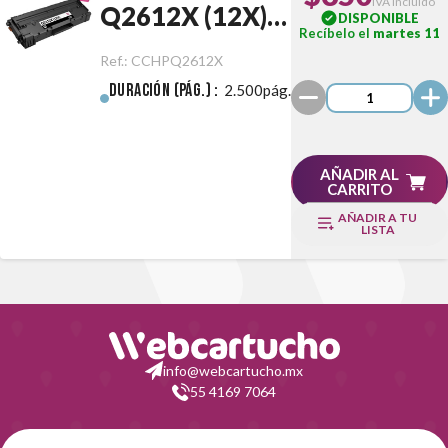
IVA incluido
Q2612X (12X)
DISPONIBLE
Recíbelo el
martes 11
Negro
Ref.:
CCHPQ2612X
Duración (pág.) :
2.500pág.
AÑADIR AL
CARRITO
AÑADIR A TU
LISTA
info@webcartucho.mx
55 4169 7064