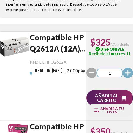
interfiere en la garantía de tu impresora. Después de todo esto: ¿A qué
esperas para hacer tu compra en Webcartucho?.
Compatible HP
$325
IVA incluido
Q2612A (12A)
DISPONIBLE
Recíbelo el
martes 11
Negro
Ref.:
CCHPQ2612A
Duración (pág.) :
2.000pág.
AÑADIR AL
CARRITO
AÑADIR A TU
LISTA
Compatible HP
$350