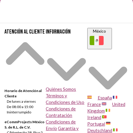
Atención al cliente
Información
México
Quiénes Somos
Horario de Atención al
Términos y
Cliente
España
De lunes a viernes
Condiciones de Uso
France
United
De 08:00 a 15:00
Condiciones de
Kingdom
Ininterrumpido
Contratación
Ireland
Condiciones de
eCommProjects México
Portugal
S. de R.L. de C.V.
Envío
Garantía y
Deutschland
C/Montecito 38, Piso 2,