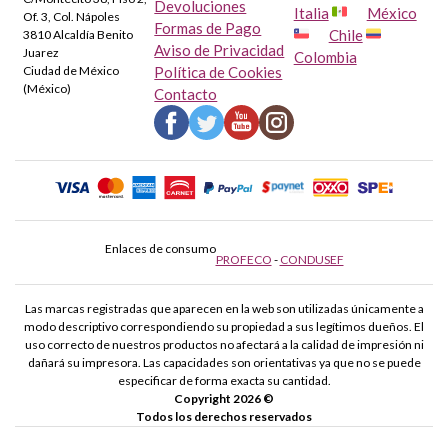
Devoluciones
Italia
México
Of. 3, Col. Nápoles
Formas de Pago
Chile
3810 Alcaldía Benito
Aviso de Privacidad
Juarez
Colombia
Ciudad de México
Política de Cookies
(México)
Contacto
Enlaces de consumo
PROFECO
-
CONDUSEF
Las marcas registradas que aparecen en la web son utilizadas únicamente a
modo descriptivo correspondiendo su propiedad a sus legítimos dueños. El
uso correcto de nuestros productos no afectará a la calidad de impresión ni
dañará su impresora. Las capacidades son orientativas ya que no se puede
especificar de forma exacta su cantidad.
Copyright 2026 ©
Todos los derechos reservados