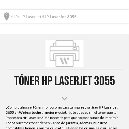
HP
HP LaserJet
HP LaserJet 3055
Tóner HP LaserJet 3055
¡Compra ahora el tóner monocromo para tu
impresora láser HP LaserJet
3055
en Webcartucho
al mejor precio!. No te quedes sin el tóner que tu
impresora HP LaserJet 3055 necesita para que no pare nunca de imprimir.
Todos nuestros tóner tienen 2 años de garantía, además, nuestros
compatibles tienen la misma calidad que tienen los originales y su uso no