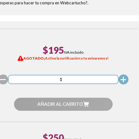
ué esperas para hacer tu compra en Webcartucho?.
$195
IVA incluido
AGOTADO
¡Activa la notificación y te avisaremos!
AÑADIR AL CARRITO
$250