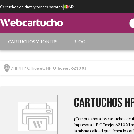
|
Cartuchos de tinta y toners baratos
MX
CARTUCHOS Y TONERS
BLOG
HP
HP Officejet
HP Officejet 6210 XI
Cartuchos HP 
¡Compra ahora los cartuchos de ti
impresora HP Officejet 6210 XI ne
la misma calidad que tienen los or