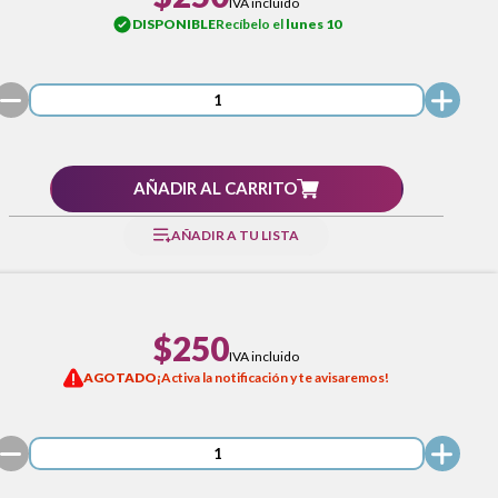
IVA incluido
DISPONIBLE
Recíbelo el
lunes 10
AÑADIR AL CARRITO
AÑADIR A TU LISTA
$250
IVA incluido
AGOTADO
¡Activa la notificación y te avisaremos!