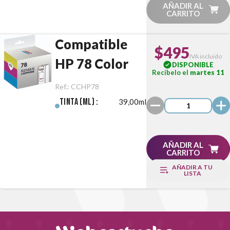
AÑADIR AL
CARRITO
Compatible
$495
IVA incluido
HP 78 Color
DISPONIBLE
Recíbelo el
martes 11
Ref.:
CCHP78
Tinta (ml) :
39,00ml
AÑADIR AL
CARRITO
AÑADIR A TU
LISTA