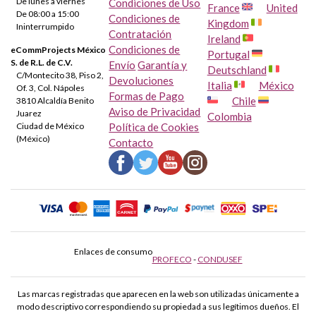
De lunes a viernes
Condiciones de Uso
France
United
De 08:00 a 15:00
Condiciones de
Kingdom
Ininterrumpido
Contratación
Ireland
Condiciones de
eCommProjects México
Portugal
S. de R.L. de C.V.
Envío
Garantía y
Deutschland
C/Montecito 38, Piso 2,
Devoluciones
Italia
México
Of. 3, Col. Nápoles
Formas de Pago
Chile
3810 Alcaldía Benito
Aviso de Privacidad
Juarez
Colombia
Ciudad de México
Política de Cookies
(México)
Contacto
Enlaces de consumo
PROFECO
-
CONDUSEF
Las marcas registradas que aparecen en la web son utilizadas únicamente a
modo descriptivo correspondiendo su propiedad a sus legítimos dueños. El