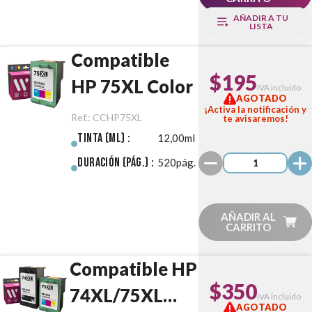
AÑADIR A TU
LISTA
Compatible
$195
HP 75XL Color
IVA incluido
AGOTADO
¡Activa la notificación y
Ref.:
CCHP75XL
te avisaremos!
Tinta (ml) :
12,00ml
Duración (pág.) :
520pág.
AÑADIR AL
CARRITO
Compatible HP
$350
74XL/75XL
IVA incluido
AGOTADO