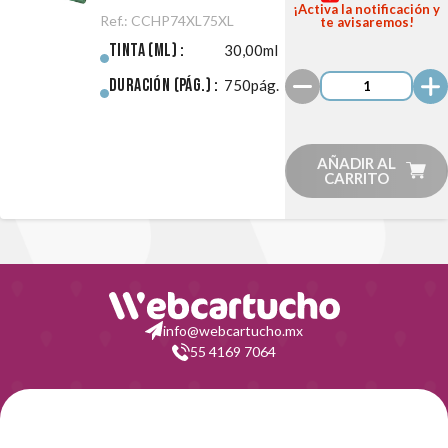
Negro/Color
¡Activa la notificación y
Ref.:
CCHP74XL75XL
te avisaremos!
Pack
Tinta (ml) :
30,00ml
Duración (pág.) :
750pág.
AÑADIR AL
CARRITO
info@webcartucho.mx
55 4169 7064