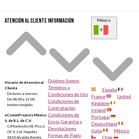
Atención al cliente
Información
México
Quiénes Somos
Horario de Atención al
Términos y
Cliente
España
De lunes a viernes
Condiciones de Uso
France
United
De 08:00 a 15:00
Condiciones de
Kingdom
Ininterrumpido
Contratación
Ireland
Condiciones de
eCommProjects México
Portugal
S. de R.L. de C.V.
Envío
Garantía y
Deutschland
C/Montecito 38, Piso 2,
Devoluciones
Italia
México
Of. 3, Col. Nápoles
Formas de Pago
Chile
3810 Alcaldía Benito