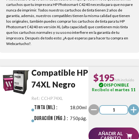
cartuchos que tu impresora HP Photosmart C4240 necesita para que no pare
nunca de imprimir. Todos nuestros cartuchos de tinta tienen 2 años de
garantía, además, nuestros compatibles tienen la misma calidad que tienen
los originales, también puedes comprar los cartuchos de tinta para tu HP
Photosmart C4240 en versión XL (alta capacidad) que contienen más tinta
que los cartuchos normales y su uso no interfiere en la garantía de tu
impresora. Después de todo esto: ¿A qué esperas para hacer tu compra en
Webcartucho?.
Compatible HP
$195
IVA incluido
74XL Negro
DISPONIBLE
Recíbelo el
martes 11
Ref.:
CCHP74XL
Tinta (ml) :
18,00ml
Duración (pág.) :
750pág.
AÑADIR AL
CARRITO