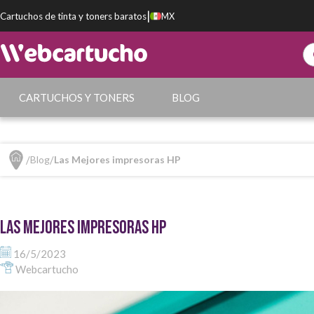
|
Cartuchos de tinta y toners baratos
MX
CARTUCHOS Y TONERS
BLOG
Blog
Las Mejores impresoras HP
Las Mejores impresoras HP
16/5/2023
Webcartucho