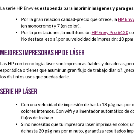
La serie HP Envy es
estupenda para imprimir imágenes y para ges
Por la gran relación calidad-precio que ofrece, la
HP Env
(en monocromo) y 7 (en color).
Por la prestaciones, la multifunción
HP Envy Pro 6420
co
No destaca, eso sí, por su velocidad de impresión: 10 ppm 
Mejores impresoras HP de láser
Las HP con tecnología láser son impresoras fiables y duraderas, pero 
esporádica o tienes que asumir un gran flujo de trabajo diario?, ¿n
los distintos usos que puedas darle.
Serie HP Láser
Con una velocidad de impresión de hasta 18 páginas por m
colores intensos. Con wifi y alimentador automático de
flujos de trabajo.
Si no necesitas que tu impresora láser imprima en color, 
de hasta 20 páginas por minuto, garantiza resultados imp