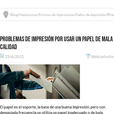
Blog
Impresoras
Errores de Impresoras
Fallos de impresión
Pro
Problemas de impresión por usar un papel de mala
calidad
23/6/2021
Webcartucho
El papel es el soporte, la base de una buena impresión, pero con
demasiada frecuencia se utiliza un papel inadecuado o de baja