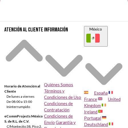
Atención al cliente
Información
México
Quiénes Somos
Horario de Atención al
Términos y
Cliente
España
De lunes a viernes
Condiciones de Uso
France
United
De 08:00 a 15:00
Condiciones de
Kingdom
Ininterrumpido
Contratación
Ireland
Condiciones de
eCommProjects México
Portugal
S. de R.L. de C.V.
Envío
Garantía y
Deutschland
C/Montecito 38, Piso 2,