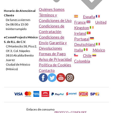
Quiénes Somos
Horario de Atención al
Términos y
Cliente
España
De lunes a viernes
Condiciones de Uso
France
United
De 08:00 a 15:00
Condiciones de
Kingdom
Ininterrumpido
Contratación
Ireland
Condiciones de
eCommProjects México
Portugal
S. de R.L. de C.V.
Envío
Garantía y
Deutschland
C/Montecito 38, Piso 2,
Devoluciones
Italia
México
Of. 3, Col. Nápoles
Formas de Pago
Chile
3810 Alcaldía Benito
Aviso de Privacidad
Juarez
Colombia
Ciudad de México
Política de Cookies
(México)
Contacto
Enlaces de consumo
PROFECO
-
CONDUSEF