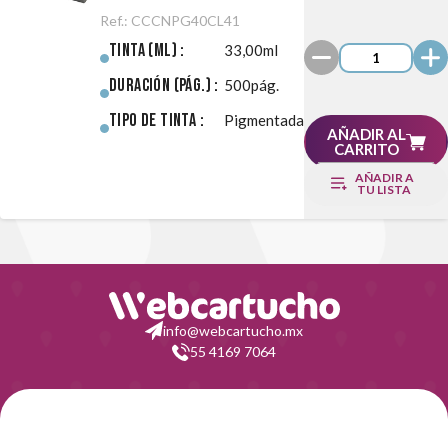
41 Negro/Color
Ref.:
CCCNPG40CL41
Pack
Tinta (ml) :
33,00ml
Duración (pág.) :
500pág.
Tipo de Tinta :
Pigmentada
AÑADIR AL
CARRITO
AÑADIR A
TU LISTA
info@webcartucho.mx
55 4169 7064