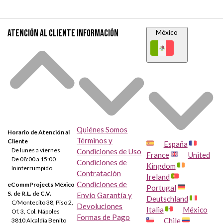
Atención al cliente
Información
México
Quiénes Somos
Horario de Atención al
Términos y
Cliente
España
De lunes a viernes
Condiciones de Uso
France
United
De 08:00 a 15:00
Condiciones de
Kingdom
Ininterrumpido
Contratación
Ireland
Condiciones de
eCommProjects México
Portugal
S. de R.L. de C.V.
Envío
Garantía y
Deutschland
C/Montecito 38, Piso 2,
Devoluciones
Italia
México
Of. 3, Col. Nápoles
Formas de Pago
Chile
3810 Alcaldía Benito