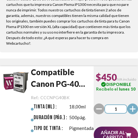
cartuchos que tu impresora Canon Pixma iP1300 necesita para que no pare
nunca de imprimir. Todos nuestros cartuchos de tinta tienen 2 años de
garantía, además, nuestros compatibles tienen la misma calidad que tienen
los originales, también puedes comprar los cartuchos de tinta para tu Canon
Pixma iP1300 en versión XL (alta capacidad) que contienen más tinta que los
cartuchos normales y su uso no interfiere en la garantía de tu impresora.
Después de todo esto: ¿A qué esperas para hacer tu compra en
Webcartucho?.
Compatible
$450
IVA incluido
Canon PG-40
DISPONIBLE
Recíbelo el
lunes 10
Negro
Ref.:
CCCNPG40BK
Tinta (ml) :
18,00ml
Duración (pág.) :
500pág.
Tipo de Tinta :
Pigmentada
AÑADIR AL
CARRITO