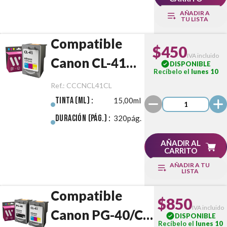
AÑADIR A
TU LISTA
Compatible
$450
IVA incluido
Canon CL-41
DISPONIBLE
Recíbelo el
lunes 10
Color
Ref.:
CCCNCL41CL
Tinta (ml) :
15,00ml
Duración (pág.) :
320pág.
AÑADIR AL
CARRITO
AÑADIR A TU
LISTA
Compatible
$850
IVA incluido
Canon PG-40/CL-
DISPONIBLE
Recíbelo el
lunes 10