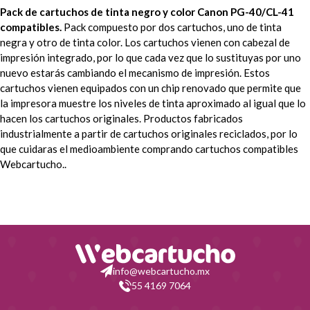
Pack de cartuchos de tinta negro y color Canon PG-40/CL-41
Canon Pixma MP190
Canon Pixma MP210
compatibles.
Pack compuesto por dos cartuchos, uno de tinta
negra y otro de tinta color. Los cartuchos vienen con cabezal de
Canon Pixma MP220
Canon Pixma MP450
impresión integrado, por lo que cada vez que lo sustituyas por uno
nuevo estarás cambiando el mecanismo de impresión. Estos
Canon Pixma MP450 X
Canon Pixma MP460
cartuchos vienen equipados con un chip renovado que permite que
la impresora muestre los niveles de tinta aproximado al igual que lo
Canon Pixma MP470
Canon Pixma MX300
hacen los cartuchos originales. Productos fabricados
industrialmente a partir de cartuchos originales reciclados, por lo
que cuidaras el medioambiente comprando cartuchos compatibles
Canon Pixma MX310
Canon Pixma MP300
Webcartucho..
Canon Pixma MP310
info@webcartucho.mx
55 4169 7064