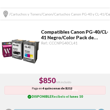
Cartuchos y Toners
Canon
Cartuchos Canon PG-40 y CL-41
Co
Compatibles Canon PG-40/CL-
41 Negro/Color Pack de
Cartuchos
Ref.:
CCCNPG40CL41
$850
IVA incluido
Paga en
4 quincenas de $212
DISPONIBLE
Recíbelo el
lunes 10