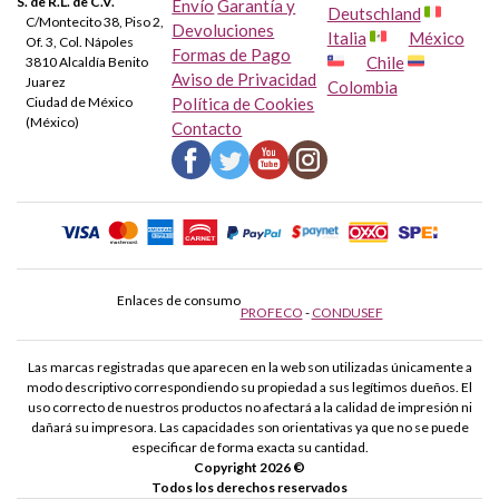
S. de R.L. de C.V.
Envío
Garantía y
Deutschland
C/Montecito 38, Piso 2,
Devoluciones
Italia
México
Of. 3, Col. Nápoles
Formas de Pago
Chile
3810 Alcaldía Benito
Aviso de Privacidad
Juarez
Colombia
Ciudad de México
Política de Cookies
(México)
Contacto
Enlaces de consumo
PROFECO
-
CONDUSEF
Las marcas registradas que aparecen en la web son utilizadas únicamente a
modo descriptivo correspondiendo su propiedad a sus legítimos dueños. El
uso correcto de nuestros productos no afectará a la calidad de impresión ni
dañará su impresora. Las capacidades son orientativas ya que no se puede
especificar de forma exacta su cantidad.
Copyright 2026 ©
Todos los derechos reservados