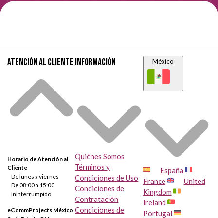
Atención al cliente
Información
México
Quiénes Somos
Horario de Atención al
Términos y
Cliente
España
De lunes a viernes
Condiciones de Uso
France
United
De 08:00 a 15:00
Condiciones de
Kingdom
Ininterrumpido
Contratación
Ireland
Condiciones de
eCommProjects México
Portugal