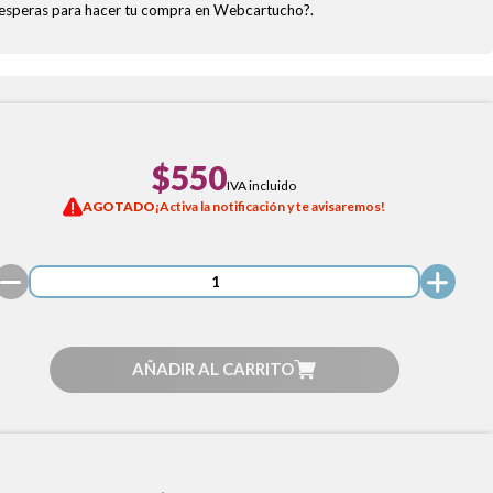
ué esperas para hacer tu compra en Webcartucho?.
$550
IVA incluido
AGOTADO
¡Activa la notificación y te avisaremos!
AÑADIR AL CARRITO