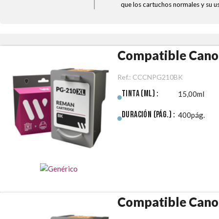
que los cartuchos normales y su u
Compatible Cano
Ref.:
CCCNPG210BK
Tinta (ml) :
15,00ml
Duración (pág.) :
400pág.
Compatible Cano