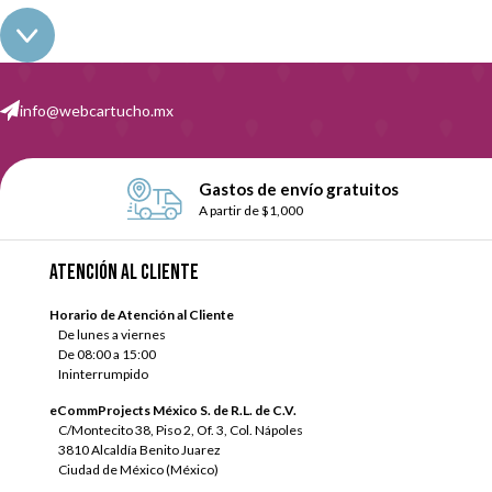
Dimensiones.
Alto: 153 mm, ancho: 450 mm, profundidad: 
Peso.
5,6 kg.
info@webcartucho.mx
Velocidad de impresión.
En blanco y negro hasta 8,8 ppm, m
Conexiones.
Mediante Wifi y USB.
Gastos de envío gratuitos
Impresión a doble cara de forma manual.
A partir de $1,000
Imprime desde tu Smartphone o Tablet con Canon PRINT In
Atención al cliente
Cart
Horario de Atención al Cliente
De lunes a viernes
De 08:00 a 15:00
¿Quieres conseguir la tinta de tu Canon Pixma MP495 al mejor pr
Ininterrumpido
es uno de los factores más importantes a la hora de tomar la decisi
eCommProjects México S. de R.L. de C.V.
nuestros clientes los consumibles perfectos para ellos. De nada sirv
C/Montecito 38, Piso 2, Of. 3, Col. Nápoles
3810 Alcaldía Benito Juarez
En nuestra tienda de tinta online podrás comprar los cartuchos
Ciudad de México (México)
opciones que puedas imaginar, nosotros las tenemos disponibles.