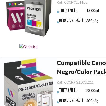
Ref.:
CCCNCL211CL
Tinta (ml) :
13,00ml
Duración (pág.) :
360pág.
Compatible Can
Negro/Color Pac
Ref.:
CCCNPG210CL211
Tinta (ml) :
28,00ml
Duración (pág.) :
400pág.