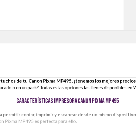
rtuchos de tu Canon Pixma MP495, ¡tenemos los mejores precios
eparado o en un pack? Todas estas opciones las tienes disponibles e
Características Impresora Canon Pixma MP495
permitir copiar, imprimir y escanear desde un mismo dispositivo
non Pixma MP495 es perfecta para ello.