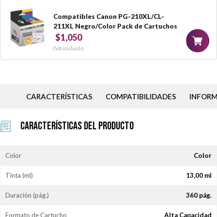
Compatibles Canon PG-210XL/CL-
211XL Negro/Color Pack de Cartuchos
$1,050
IVA incluido
CARACTERÍSTICAS
COMPATIBILIDADES
INFOR
Características del Producto
Color
Color
Tinta (ml)
13,00 ml
Duración (pág.)
360 pág.
Formato de Cartucho
Alta Capacidad