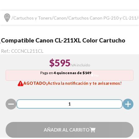
Cartuchos y Toners
Canon
Cartuchos Canon PG-210 y CL-211
Compatible Canon CL-211XL Color Cartucho
Ref.:
CCCNCL211CL
$595
IVA incluido
Paga en
4 quincenas de $149
AGOTADO
¡Activa la notificación y te avisaremos!
AÑADIR AL CARRITO