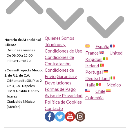
Quiénes Somos
Horario de Atención al
Términos y
Cliente
España
De lunes a viernes
Condiciones de Uso
France
United
De 08:00 a 15:00
Condiciones de
Kingdom
Ininterrumpido
Contratación
Ireland
Condiciones de
eCommProjects México
Portugal
S. de R.L. de C.V.
Envío
Garantía y
Deutschland
C/Montecito 38, Piso 2,
Devoluciones
Italia
México
Of. 3, Col. Nápoles
Formas de Pago
Chile
3810 Alcaldía Benito
Aviso de Privacidad
Juarez
Colombia
Ciudad de México
Política de Cookies
(México)
Contacto