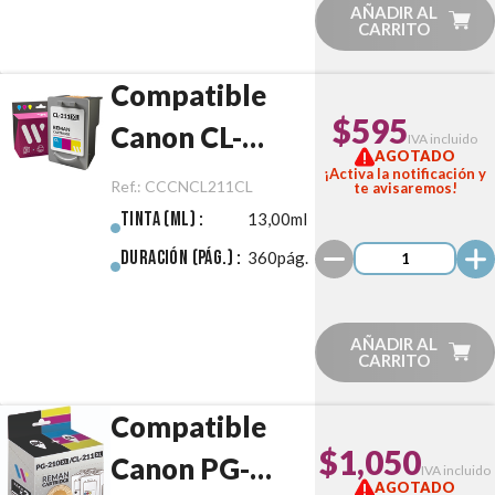
AÑADIR AL
CARRITO
Compatible
$595
Canon CL-
IVA incluido
AGOTADO
211XL Color
¡Activa la notificación y
Ref.:
CCCNCL211CL
te avisaremos!
Tinta (ml) :
13,00ml
Duración (pág.) :
360pág.
AÑADIR AL
CARRITO
Compatible
$1,050
Canon PG-
IVA incluido
AGOTADO