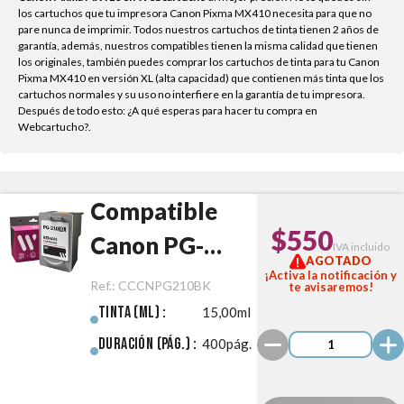
los cartuchos que tu impresora Canon Pixma MX410 necesita para que no
pare nunca de imprimir. Todos nuestros cartuchos de tinta tienen 2 años de
garantía, además, nuestros compatibles tienen la misma calidad que tienen
los originales, también puedes comprar los cartuchos de tinta para tu Canon
Pixma MX410 en versión XL (alta capacidad) que contienen más tinta que los
cartuchos normales y su uso no interfiere en la garantía de tu impresora.
Después de todo esto: ¿A qué esperas para hacer tu compra en
Webcartucho?.
Compatible
$550
Canon PG-
IVA incluido
AGOTADO
210XL Negro
¡Activa la notificación y
Ref.:
CCCNPG210BK
te avisaremos!
Tinta (ml) :
15,00ml
Duración (pág.) :
400pág.