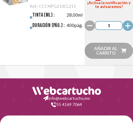
210XL/CL-
¡Activa la notificación y
Ref.:
CCCNPG210CL211
te avisaremos!
211XL
Tinta (ml) :
28,00ml
Negro/Color
Duración (pág.) :
400pág.
Pack
AÑADIR AL
CARRITO
info@webcartucho.mx
55 4169 7064