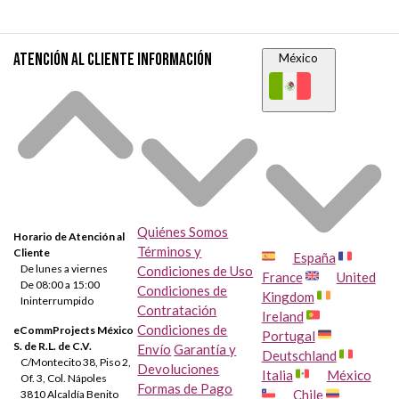
Atención al cliente
Información
México
Quiénes Somos
Horario de Atención al
Términos y
Cliente
España
De lunes a viernes
Condiciones de Uso
France
United
De 08:00 a 15:00
Condiciones de
Kingdom
Ininterrumpido
Contratación
Ireland
Condiciones de
eCommProjects México
Portugal
S. de R.L. de C.V.
Envío
Garantía y
Deutschland
C/Montecito 38, Piso 2,
Devoluciones
Italia
México
Of. 3, Col. Nápoles
Formas de Pago
Chile
3810 Alcaldía Benito