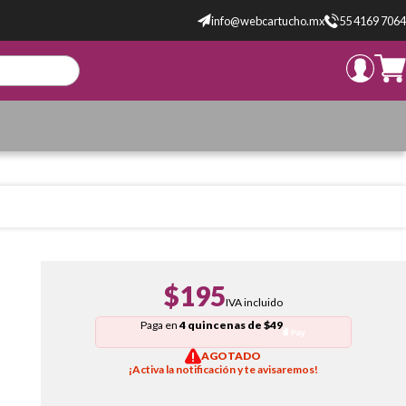
info@webcartucho.mx
55 4169 7064
$195
IVA incluido
Paga en
4 quincenas de $49
AGOTADO
¡Activa la notificación y te avisaremos!