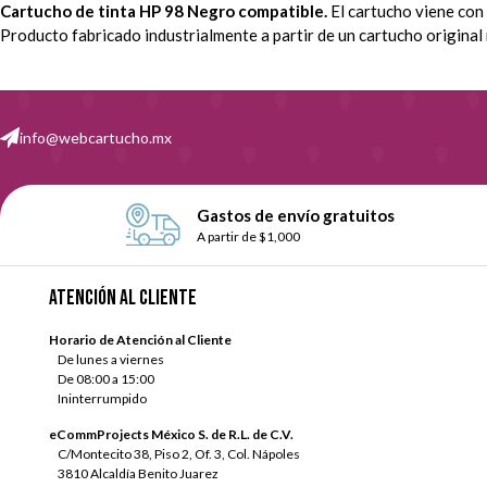
Cartucho de tinta HP 98 Negro compatible.
El cartucho viene con
Producto fabricado industrialmente a partir de un cartucho original 
info@webcartucho.mx
Gastos de envío gratuitos
A partir de $1,000
Atención al cliente
Horario de Atención al Cliente
De lunes a viernes
De 08:00 a 15:00
Ininterrumpido
eCommProjects México S. de R.L. de C.V.
C/Montecito 38, Piso 2, Of. 3, Col. Nápoles
3810 Alcaldía Benito Juarez