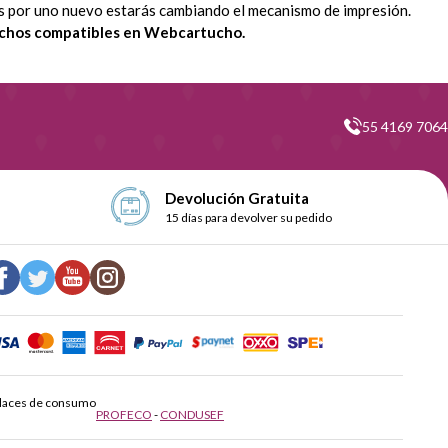
yas por uno nuevo estarás cambiando el mecanismo de impresión.
uchos compatibles en Webcartucho.
55 4169 7064
Devolución Gratuita
15 días para devolver su pedido
laces de consumo
PROFECO
-
CONDUSEF