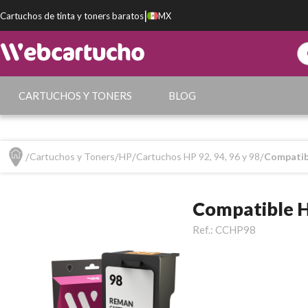
|
Cartuchos de tinta y toners baratos
MX
CARTUCHOS Y TONERS
BLOG
Cartuchos y Toners
HP
Cartuchos HP 92, 94, 96 y 98
Compatib
Compatible 
Ref.:
CCHP98