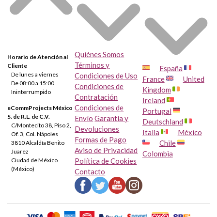
Quiénes Somos
Horario de Atención al
Términos y
Cliente
España
De lunes a viernes
Condiciones de Uso
France
United
De 08:00 a 15:00
Condiciones de
Kingdom
Ininterrumpido
Contratación
Ireland
Condiciones de
eCommProjects México
Portugal
S. de R.L. de C.V.
Envío
Garantía y
Deutschland
C/Montecito 38, Piso 2,
Devoluciones
Italia
México
Of. 3, Col. Nápoles
Formas de Pago
Chile
3810 Alcaldía Benito
Aviso de Privacidad
Juarez
Colombia
Ciudad de México
Política de Cookies
(México)
Contacto