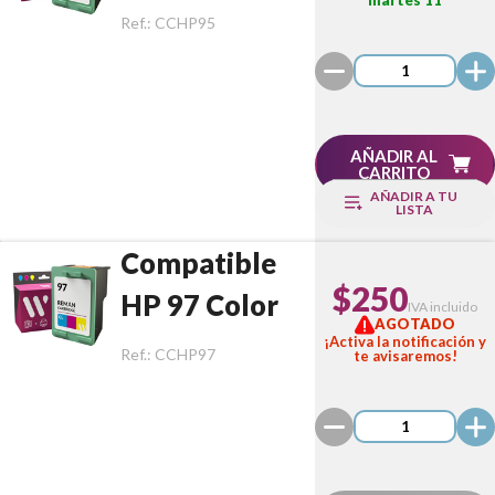
Ref.:
CCHP95
AÑADIR AL
CARRITO
AÑADIR A TU
LISTA
Compatible
$250
HP 97 Color
IVA incluido
AGOTADO
¡Activa la notificación y
Ref.:
CCHP97
te avisaremos!