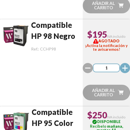
AÑADIR AL
CARRITO
Compatible
$195
HP 98 Negro
IVA incluido
AGOTADO
¡Activa la notificación y
Ref.:
CCHP98
te avisaremos!
AÑADIR AL
CARRITO
Compatible
$250
IVA incluido
HP 95 Color
DISPONIBLE
Recíbelo
mañana,
martes 11