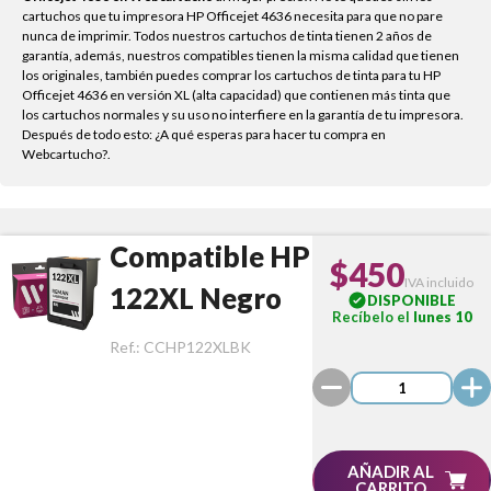
cartuchos que tu impresora HP Officejet 4636 necesita para que no pare
nunca de imprimir. Todos nuestros cartuchos de tinta tienen 2 años de
garantía, además, nuestros compatibles tienen la misma calidad que tienen
los originales, también puedes comprar los cartuchos de tinta para tu HP
Officejet 4636 en versión XL (alta capacidad) que contienen más tinta que
los cartuchos normales y su uso no interfiere en la garantía de tu impresora.
Después de todo esto: ¿A qué esperas para hacer tu compra en
Webcartucho?.
Compatible HP
$450
IVA incluido
122XL Negro
DISPONIBLE
Recíbelo el
lunes 10
Ref.:
CCHP122XLBK
AÑADIR AL
CARRITO