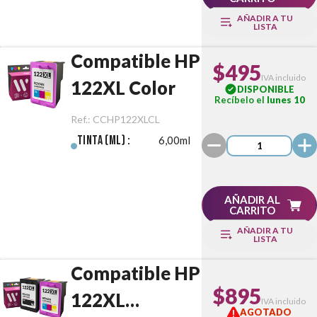
AÑADIR A TU
LISTA
Compatible HP
$495
IVA incluido
122XL Color
DISPONIBLE
Recíbelo el
lunes 10
Ref.:
CCHP122XLCL
Tinta (ml) :
6,00ml
AÑADIR AL
CARRITO
AÑADIR A TU
LISTA
Compatible HP
$895
122XL
IVA incluido
AGOTADO