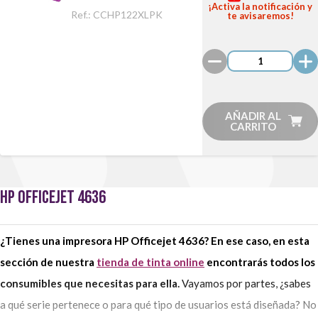
Negro/Color
¡Activa la notificación y
Ref.:
CCHP122XLPK
te avisaremos!
Pack
AÑADIR AL
CARRITO
HP OFFICEJET 4636
¿Tienes una impresora HP Officejet 4636? En ese caso, en esta
sección de nuestra
tienda de tinta online
encontrarás todos los
consumibles que necesitas para ella.
Vayamos por partes, ¿sabes
a qué serie pertenece o para qué tipo de usuarios está diseñada? No