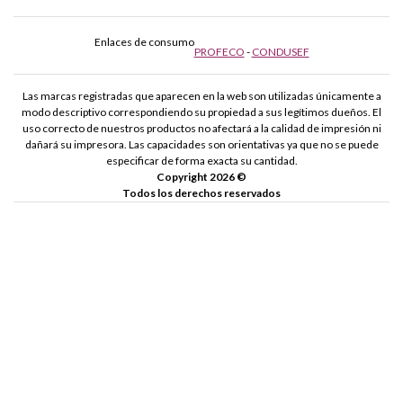
Bandeja de salida:
20
Enlaces de consumo
Conexión inalámbrica:
Sí
PROFECO
-
CONDUSEF
Airprint y ePrint:
Sí
Las marcas registradas que aparecen en la web son utilizadas únicamente a
modo descriptivo correspondiendo su propiedad a sus legítimos dueños. El
Velocidad de impresión en negro:
Borrador-30 ppm,
uso correcto de nuestros productos no afectará a la calidad de impresión ni
Normal-7 ppm
dañará su impresora. Las capacidades son orientativas ya que no se puede
especificar de forma exacta su cantidad.
Velocidad de impresión a color:
Borrador-25 ppm, Normal-
Copyright 2026 ©
Todos los derechos reservados
4 ppm
Guía cómo cambiar los cartuchos de tinta de la HP Officejet 4636
¿Ha llegado el momento de reemplazar los cartuchos de tu HP
Officejet 4636?
Estás de suerte, en Webcartucho hemos preparado
una guía perfecta para principiantes. Sigue los pasos que ahora te
indicamos, ¡verás qué sencillo es!