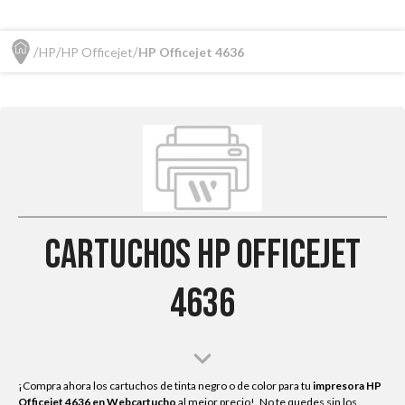
HP
HP Officejet
HP Officejet 4636
Cartuchos HP Officejet
4636
¡Compra ahora los cartuchos de tinta negro o de color para tu
impresora HP
Officejet 4636
en Webcartucho
al mejor precio!. No te quedes sin los