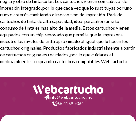
negra y otro de tinta color. Los cartuchos vienen con cabezal de
HP Deskjet 2054 A
HP Deskjet 2510
impresión integrado, por lo que cada vez que lo sustituyas por uno
nuevo estarás cambiando el mecanismo de impresión. Pack de
HP Deskjet 2512
HP Deskjet 2514
cartuchos de tinta de alta capacidad, ideal para ahorrar si tu
consumo de tinta es mas alto de la media.
Estos cartuchos vienen
HP Deskjet 2540
HP Deskjet 2547
equipados con un chip renovado que permite que la impresora
muestre los niveles de tinta aproximado al igual que lo hacen los
cartuchos originales. Productos fabricados industrialmente a partir
HP Deskjet 3050
HP Deskjet 3050 A
de cartuchos originales reciclados, por lo que cuidaras el
medioambiente comprando cartuchos compatibles Webcartucho.
HP Deskjet 3050 SE
HP Deskjet 3050 VE
HP Envy 4500
HP Envy 4502
HP Envy 4504
HP Envy 4505
info@webcartucho.mx
55 4169 7064
HP Officejet 4630
HP Officejet 4632
HP Officejet 4634
HP Officejet 4636