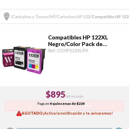
Cartuchos y Toners
HP
Cartuchos HP 122
Compatible HP 122
Compatibles HP 122XL
Negro/Color Pack de
Cartuchos
Ref.:
CCHP122XLPK
$895
IVA incluido
Paga en
4 quincenas de $224
AGOTADO
¡Activa la notificación y te avisaremos!