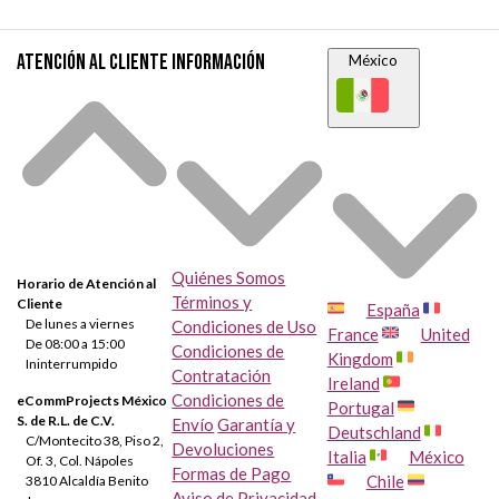
HP Officejet 4639
Atención al cliente
Información
México
Quiénes Somos
Horario de Atención al
Términos y
Cliente
España
De lunes a viernes
Condiciones de Uso
France
United
De 08:00 a 15:00
Condiciones de
Kingdom
Ininterrumpido
Contratación
Ireland
Condiciones de
eCommProjects México
Portugal
S. de R.L. de C.V.
Envío
Garantía y
Deutschland
C/Montecito 38, Piso 2,
Devoluciones
Italia
México
Of. 3, Col. Nápoles
Formas de Pago
Chile
3810 Alcaldía Benito
Aviso de Privacidad