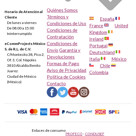
Quiénes Somos
Horario de Atención al
Términos y
Cliente
España
De lunes a viernes
Condiciones de Uso
France
United
De 08:00 a 15:00
Condiciones de
Kingdom
Ininterrumpido
Contratación
Ireland
Condiciones de
eCommProjects México
Portugal
S. de R.L. de C.V.
Envío
Garantía y
Deutschland
C/Montecito 38, Piso 2,
Devoluciones
Italia
México
Of. 3, Col. Nápoles
Formas de Pago
Chile
3810 Alcaldía Benito
Aviso de Privacidad
Juarez
Colombia
Ciudad de México
Política de Cookies
(México)
Contacto
Enlaces de consumo
PROFECO
-
CONDUSEF