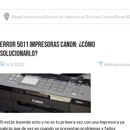
Blog
Impresoras
Errores de Impresoras
Errores Canon
Error 5
Error 5011 impresoras Canon: ¿cómo
solucionarlo?
5/4/2022
Webcartucho
Si estás leyendo esto y no es tu primera vez con una impresora ya
sabrás que de vez en cuando se presentan problemas y fallos