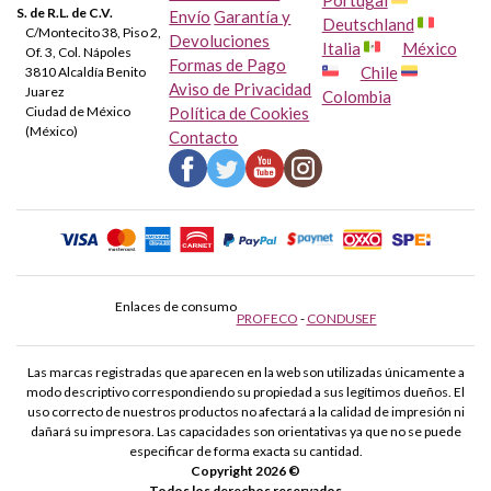
Portugal
S. de R.L. de C.V.
Envío
Garantía y
Deutschland
C/Montecito 38, Piso 2,
Devoluciones
Italia
México
Of. 3, Col. Nápoles
Formas de Pago
Chile
3810 Alcaldía Benito
Aviso de Privacidad
Juarez
Colombia
Ciudad de México
Política de Cookies
(México)
Contacto
Enlaces de consumo
PROFECO
-
CONDUSEF
Las marcas registradas que aparecen en la web son utilizadas únicamente a
modo descriptivo correspondiendo su propiedad a sus legítimos dueños. El
uso correcto de nuestros productos no afectará a la calidad de impresión ni
dañará su impresora. Las capacidades son orientativas ya que no se puede
especificar de forma exacta su cantidad.
Copyright 2026 ©
Todos los derechos reservados