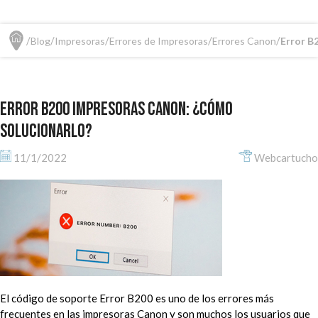
Blog
Impresoras
Errores de Impresoras
Errores Canon
Error B
Error B200 impresoras Canon: ¿cómo
solucionarlo?
11/1/2022
Webcartucho
El código de soporte Error B200 es uno de los errores más
frecuentes en las impresoras Canon y son muchos los usuarios que