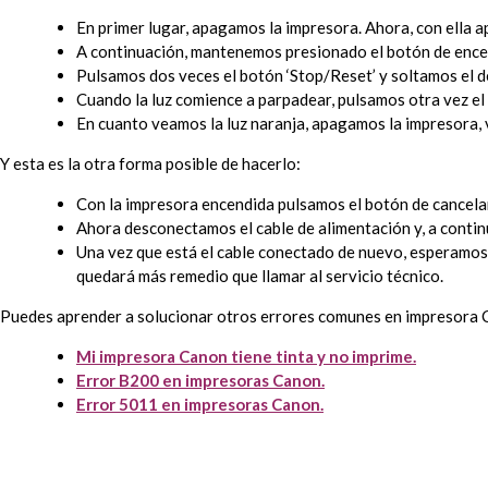
En primer lugar, apagamos la impresora. Ahora, con ella 
A continuación, mantenemos presionado el botón de encen
Pulsamos dos veces el botón ‘Stop/Reset’ y soltamos el d
Cuando la luz comience a parpadear, pulsamos otra vez el 
En cuanto veamos la luz naranja, apagamos la impresora, 
Y esta es la otra forma posible de hacerlo:
Con la impresora encendida pulsamos el botón de cancel
Ahora desconectamos el cable de alimentación y, a contin
Una vez que está el cable conectado de nuevo, esperamos u
quedará más remedio que llamar al servicio técnico.
Puedes aprender a solucionar otros errores comunes en impresora 
Mi impresora Canon tiene tinta y no imprime.
Error B200 en impresoras Canon.
Error 5011 en impresoras Canon.