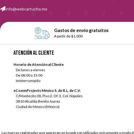
info@webcartucho.mx
Gastos de envío gratuitos
A partir de $1,000
Atención al cliente
Horario de Atención al Cliente
De lunes a viernes
De 08:00 a 15:00
Ininterrumpido
eCommProjects México S. de R.L. de C.V.
C/Montecito 38, Piso 2, Of. 3, Col. Nápoles
3810 Alcaldía Benito Juarez
Ciudad de México (México)
Las marcas registradas que aparecen en la web son utilizadas únicamente a modo de