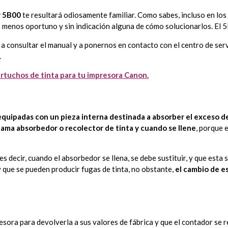
r 5B00
te resultará odiosamente familiar. Como sabes, incluso en los
 menos oportuno y sin indicación alguna de cómo solucionarlos. El 5B0
 consultar el manual y a ponernos en contacto con el centro de serv
.
rtuchos de tinta para tu impresora Canon.
quipadas con un pieza interna destinada a absorber el exceso d
llama absorbedor o recolector de tinta y cuando se llene
, porque 
 decir, cuando el absorbedor se llena, se debe sustituir, y que esta s
y que se pueden producir fugas de tinta, no obstante,
el cambio de e
resora para devolverla a sus valores de fábrica y que el contador se