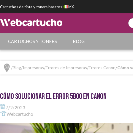
|
Cartuchos de tinta y toners baratos
MX
CARTUCHOS Y TONERS
BLOG
Blog
Impresoras
Errores de Impresoras
Errores Canon
Cómo so
Cómo solucionar el error 5B00 en Canon
7/2/2023
Webcartucho