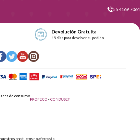
55 4169 7064
Devolución Gratuita
15 días para devolver su pedido
laces de consumo
PROFECO
-
CONDUSEF
nuestros productos no afectará a