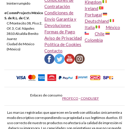
Condiciones de
Kingdom
Ininterrumpido
Contratación
Ireland
Condiciones de
eCommProjects México
Portugal
S. de R.L. de C.V.
Envío
Garantía y
Deutschland
C/Montecito 38, Piso 2,
Devoluciones
Italia
México
Of. 3, Col. Nápoles
Formas de Pago
Chile
3810 Alcaldía Benito
Aviso de Privacidad
Juarez
Colombia
Ciudad de México
Política de Cookies
(México)
Contacto
Enlaces de consumo
PROFECO
-
CONDUSEF
Las marcas registradas que aparecen en la web son utilizadas únicamente a
modo descriptivo correspondiendo su propiedad a sus legítimos dueños. El
uso correcto de nuestros productos no afectará a la calidad de impresión ni
dañará su impresora. Las capacidades son orientativas ya que no se puede