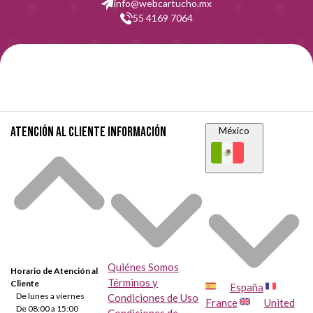
info@webcartucho.mx
55 4169 7064
Atención al cliente
Información
México
Quiénes Somos
Horario de Atención al
Términos y
Cliente
España
De lunes a viernes
Condiciones de Uso
France
United
De 08:00 a 15:00