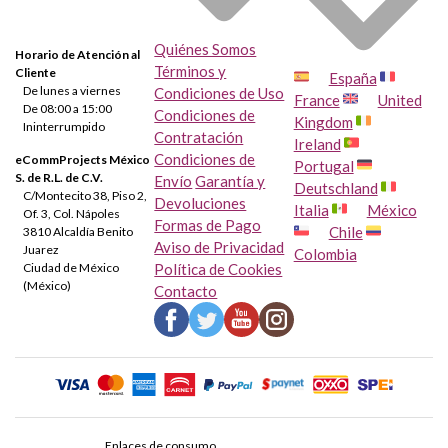
Quiénes Somos
Horario de Atención al
Términos y
Cliente
España
De lunes a viernes
Condiciones de Uso
France
United
De 08:00 a 15:00
Condiciones de
Kingdom
Ininterrumpido
Contratación
Ireland
Condiciones de
eCommProjects México
Portugal
S. de R.L. de C.V.
Envío
Garantía y
Deutschland
C/Montecito 38, Piso 2,
Devoluciones
Italia
México
Of. 3, Col. Nápoles
Formas de Pago
Chile
3810 Alcaldía Benito
Aviso de Privacidad
Juarez
Colombia
Ciudad de México
Política de Cookies
(México)
Contacto
Enlaces de consumo